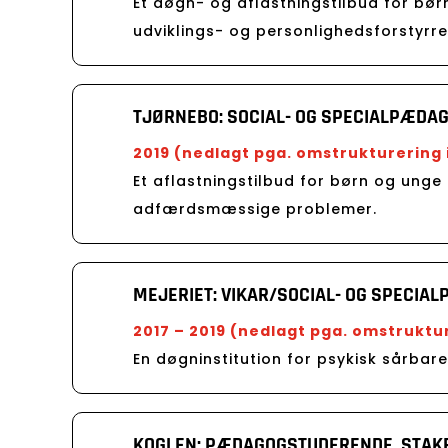
Et døgn- og aflastningstilbud for bø
udviklings- og personlighedsforstyrre
TJØRNEBO: SOCIAL- OG SPECIALPÆDAG
2019 (nedlagt pga. omstrukturering
Et aflastningstilbud for børn og unge 
adfærdsmæssige problemer.
MEJERIET: VIKAR/SOCIAL- OG SPECIA
2017 – 2019 (nedlagt pga. omstrukt
En døgninstitution for psykisk sårbar
KOGLEN: PÆDAGOGSTUDERENDE, STAK