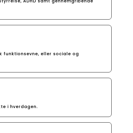
orstyrrelse, ADHD samt gennemgribende
k funktionsevne, eller sociale og
tte i hverdagen.