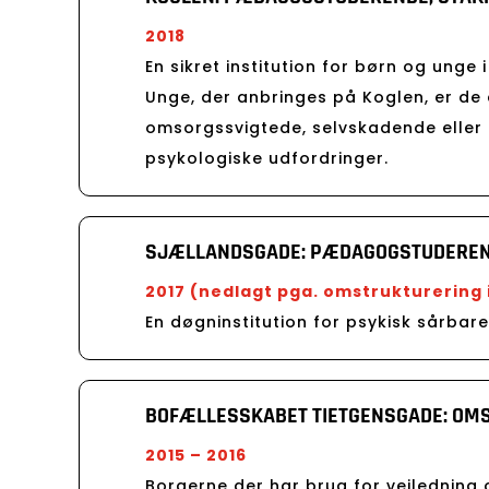
2018
En sikret institution for børn og unge i
Unge, der anbringes på Koglen, er de 
omsorgssvigtede, selvskadende eller u
psykologiske udfordringer.
SJÆLLANDSGADE: PÆDAGOGSTUDEREND
2017 (nedlagt pga. omstrukturering
En døgninstitution for psykisk sårbar
BOFÆLLESSKABET TIETGENSGADE: OM
2015 – 2016
Borgerne der har brug for vejledning o