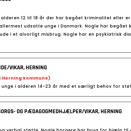
 alderen 12 til 18 år der har begået kriminalitet eller er
allermest udsatte unge i Danmark. Nogle har begået kr
de i et alvorligt misbrug. Nogle har en psykiatrisk di
E/VIKAR, HERNING
 i Herning kommune)
e unge i alderen 14-23 år med et særligt behov for stø
SORGS- OG PÆDAGOGMEDHJÆLPER/VIKAR, HERNING
g verbal støtte. Nogle borgere har brug for hjælp til a