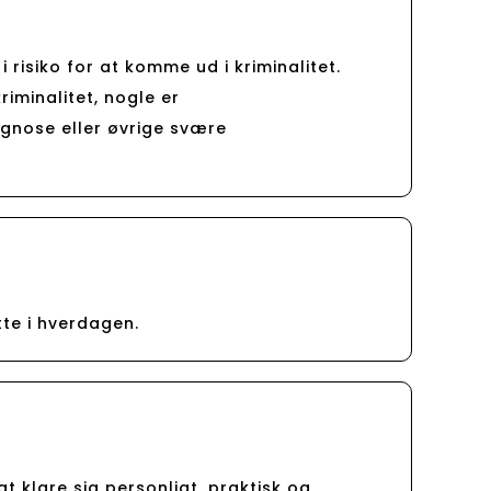
 i risiko for at komme ud i kriminalitet.
iminalitet, nogle er
agnose eller øvrige svære
tte i hverdagen.
t klare sig personligt, praktisk og