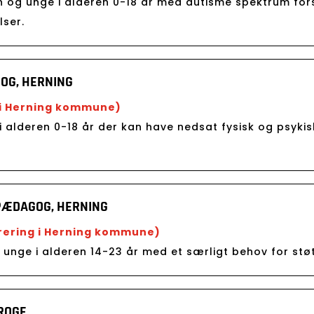
rn og unge i alderen 0-18 år med autisme spektrum f
lser.
OG, HERNING
 i Herning kommune)
i alderen 0-18 år der kan have nedsat fysisk og psykis
LPÆDAGOG, HERNING
urering i Herning kommune)
e unge i alderen 14-23 år med et særligt behov for stø
ROGE